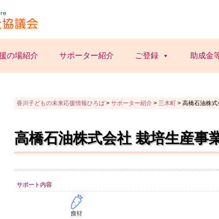
援の場紹介
サポーター紹介
ご登録
助成金
香川子どもの未来応援情報ひろば
>
サポーター紹介
>
三木町
>
⾼橋⽯油株式
⾼橋⽯油株式会社 栽培⽣産事
サポート内容