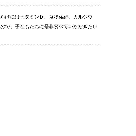
くらげにはビタミンＤ、⾷物繊維、カルシウ
すので、⼦どもたちに是⾮⾷べていただきたい