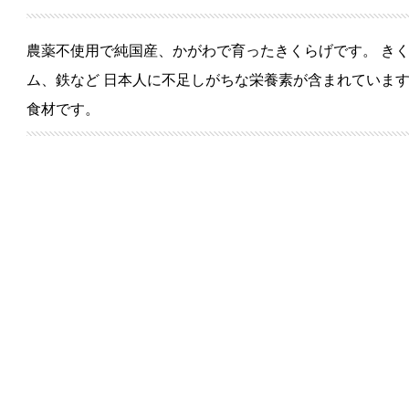
農薬不使⽤で純国産、かがわで育ったきくらげです。 き
ム、鉄など ⽇本⼈に不⾜しがちな栄養素が含まれていま
⾷材です。