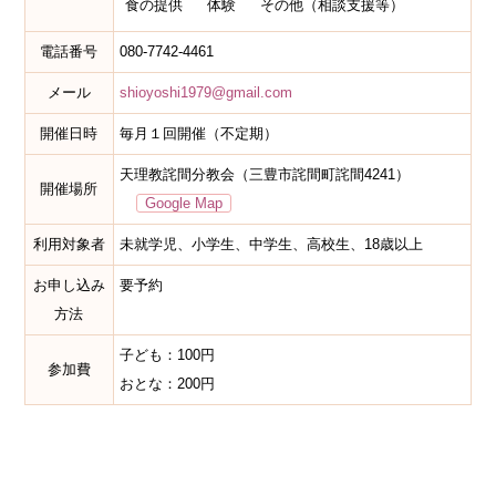
食の提供
体験
その他（相談支援等）
電話番号
080-7742-4461
メール
shioyoshi1979@gmail.com
開催日時
毎月１回開催（不定期）
天理教詫間分教会（三豊市詫間町詫間4241）
開催場所
Google Map
利用対象者
未就学児、小学生、中学生、高校生、18歳以上
お申し込み
要予約
方法
子ども：100円
参加費
おとな：200円