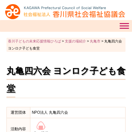
香川子どもの未来応援情報ひろば
>
支援の場紹介
>
丸亀市
>
丸亀四六会
ヨンロク子ども食堂
丸亀四六会 ヨンロク子ども食
堂
運営団体
NPO法人 丸亀四六会
活動内容